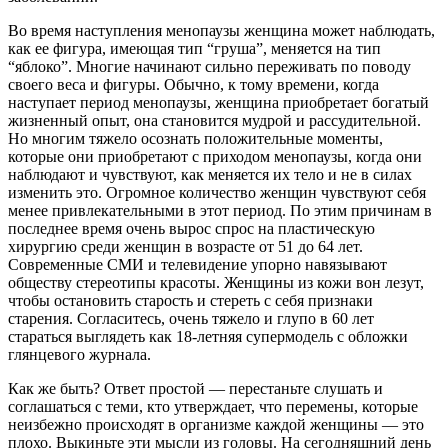
Во время наступления менопаузы женщина может наблюдать,
как ее фигура, имеющая тип “груша”, меняется на тип
“яблоко”. Многие начинают сильно переживать по поводу
своего веса и фигуры. Обычно, к тому времени, когда
наступает период менопаузы, женщина приобретает богатый
жизненный опыт, она становится мудрой и рассудительной.
Но многим тяжело осознать положительные моменты,
которые они приобретают с приходом менопаузы, когда они
наблюдают и чувствуют, как меняется их тело и не в силах
изменить это. Огромное количество женщин чувствуют себя
менее привлекательными в этот период. По этим причинам в
последнее время очень вырос спрос на пластическую
хирургию среди женщин в возрасте от 51 до 64 лет.
Современные СМИ и телевидение упорно навязывают
обществу стереотипы красоты. Женщины из кожи вон лезут,
чтобы остановить старость и стереть с себя признаки
старения. Согласитесь, очень тяжело и глупо в 60 лет
стараться выглядеть как 18-летняя супермодель с обложки
глянцевого журнала.
Как же быть? Ответ простой — перестаньте слушать и
соглашаться с теми, кто утверждает, что перемены, которые
неизбежно происходят в организме каждой женщины — это
плохо. Выкиньте эти мысли из головы. На сегодняшний день