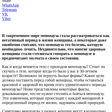
Share
WhatsApp
Telegram
VK
Viber
В современном мире менопауза стала рассматриваться как
негативный период в жизни женщины, а некоторые даже
ошибочно считают, что менопауза это болезнь, которую
необходимо лечить. Неудивительно, что многие здоровые
женщины стали стесняться говорить о менопаузе и
предпочитают молчать о своем состоянии.
Как и когда меняется тело с приходом менопаузы? Стоит ли
скучать о теле, которое когда-то было у вас в 30-летнем
возрасте? Возможно ли вернуть былые формы? Какие цели
должна поставить перед собой женщина, чтобы оставаться
красивой и здоровой во время этого удивительного периода
менопаузы? Ниже представлены некоторые факты,
доказывающие, что не нужно стеснять и бояться менопаузу.
Эти изменения, которые происходят с каждой женщиной в
определенный период ее жизни, задуманы самой природой.
Симптомы менопаузы у разных женщин могут кардинально