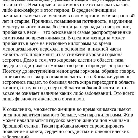
отличаться. Некоторые и вовсе могут не испытывать какой-
либо дискомфорт в этот период. В среднем женщины
начинают замечать изменения в своем организме в возрасте 45
лет и старше. Приливы, повышенная потливость, нарушения
менструального цикла, бессонница, перепады в настроении,
прибавка в весе — это основные и самые распространенные
симптомы во время климакса. В среднем женщина может
прибавить в весе на несколько килограмм во время
менопаузального перехода, в основном, в нижней части
живота. Это происходит из-за снижения уровня гормона
эстроген. Дело в том, что жировые клетки в области таза,
бедер и ягодиц имеют множество рецепторов для эстрогена.
Поэтому до наступления менопаузы гормоны, образно говоря,
“притягивают” жир в нижнюю часть тела. Когда же уровень
эстрогенов падает, то большая часть жира переходит в область
живота, от пупка и до верхней части лобковой кости, и это
вовсе не означает наличие каких-либо заболеваний. Это всего
лишь физиология женского организма.
К сожалению, множество женщин во время климакса имеют
риск поправиться намного больше, чем пара килограмм. Жир
может накапливаться глубоко внутри живота под мышцами
брюшной стенки. Такая прибавка может спровоцировать
появление диабета, сердечно-сосудистых и онкологических
заболеваний.