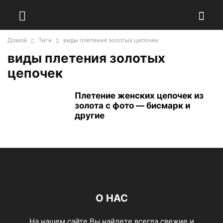
Домой
Теги
виды плетения золотых цепочек
виды плетения золотых
цепочек
Плетение женских цепочек из
золота с фото — бисмарк и
другие
О НАС
На нашем сайте Вы найдете всегда свежие и