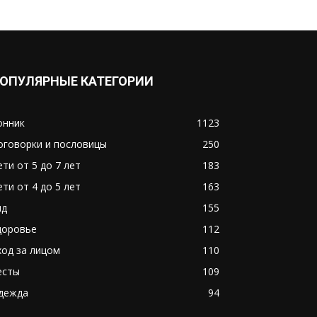
ОПУЛЯРНЫЕ КАТЕГОРИИ
онник
1123
оговорки и пословицы
250
ети от 5 до 7 лет
183
ети от 4 до 5 лет
163
ид
155
доровье
112
ход за лицом
110
есты
109
дежда
94