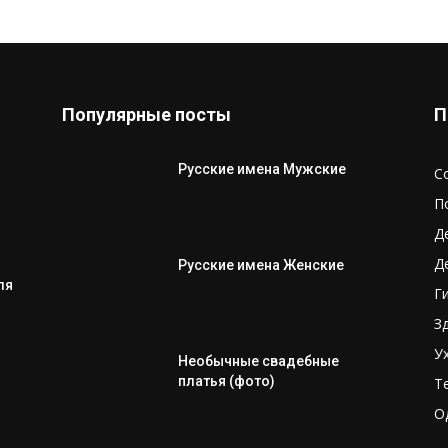
Популярные посты
П
Русские имена Мужские
С
П
Д
Д
Русские имена Женские
ля
Г
З
У
Необычные свадебные
платья (фото)
Т
О