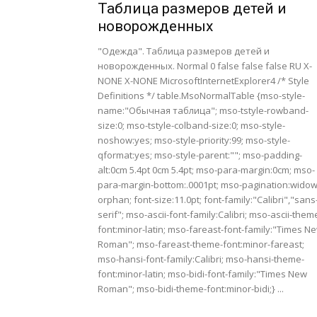
Таблица размеров детей и
новорожденных
"Одежда". Таблица размеров детей и
новорожденных. Normal 0 false false false RU X-
NONE X-NONE MicrosoftInternetExplorer4 /* Style
Definitions */ table.MsoNormalTable {mso-style-
name:"Обычная таблица"; mso-tstyle-rowband-
size:0; mso-tstyle-colband-size:0; mso-style-
noshow:yes; mso-style-priority:99; mso-style-
qformat:yes; mso-style-parent:""; mso-padding-
alt:0cm 5.4pt 0cm 5.4pt; mso-para-margin:0cm; mso-
para-margin-bottom:.0001pt; mso-pagination:widow
orphan; font-size:11.0pt; font-family:"Calibri","sans
serif"; mso-ascii-font-family:Calibri; mso-ascii-them
font:minor-latin; mso-fareast-font-family:"Times N
Roman"; mso-fareast-theme-font:minor-fareast;
mso-hansi-font-family:Calibri; mso-hansi-theme-
font:minor-latin; mso-bidi-font-family:"Times New
Roman"; mso-bidi-theme-font:minor-bidi;} ...