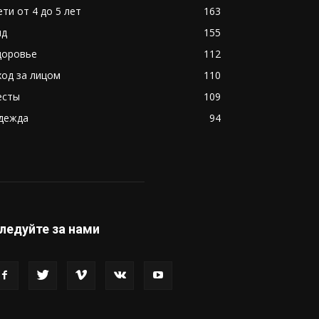
ети от 4 до 5 лет
163
ид
155
доровье
112
ход за лицом
110
есты
109
дежда
94
ледуйте за нами