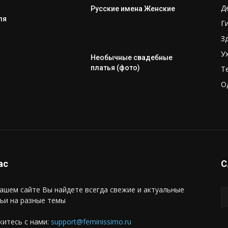
Д
Русские имена Женские
ля
Г
З
У
Необычные свадебные
платья (фото)
Т
О
ас
С
ашем сайте Вы найдете всегда свежие и актуальные
ьи на разные темы
итесь с нами:
support@feminissimo.ru