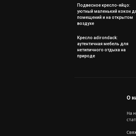
Подвесное кресло-яйцо:
уютный маленький кокон д
помещений и на открытом
воздухе
Кресло adirondack:
аутентичная мебель для
нетипичного отдыха на
природе
О н
На н
стат
Свяж