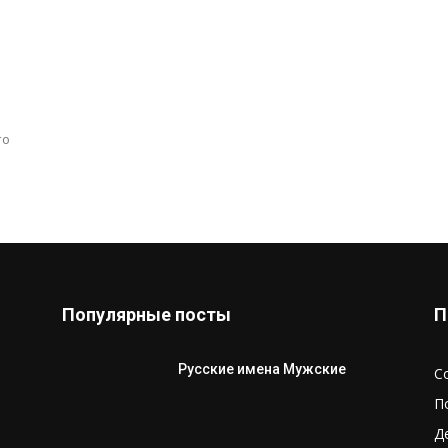
то
Популярные посты
П
Русские имена Мужские
С
П
Д