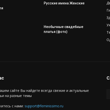
Д
Русские имена Женские
ля
Г
З
У
Необычные свадебные
платья (фото)
Т
О
ас
С
ашем сайте Вы найдете всегда свежие и актуальные
ьи на разные темы
итесь с нами:
support@feminissimo.ru