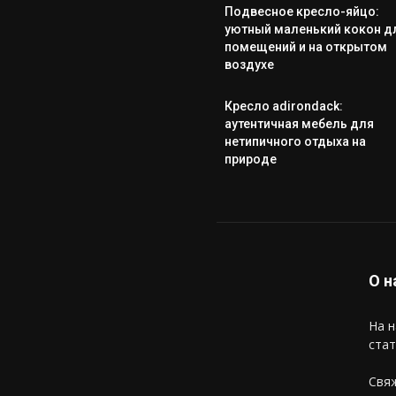
Подвесное кресло-яйцо:
уютный маленький кокон д
помещений и на открытом
воздухе
Кресло adirondack:
аутентичная мебель для
нетипичного отдыха на
природе
О н
На н
стат
Свяж