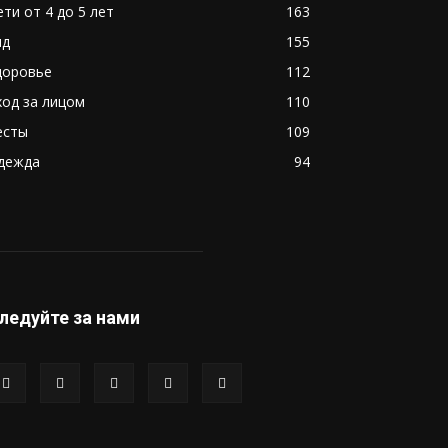
ети от 4 до 5 лет
163
ид
155
доровье
112
ход за лицом
110
есты
109
дежда
94
ледуйте за нами