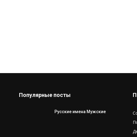
Популярные посты
П
Русские имена Мужские
С
П
Д