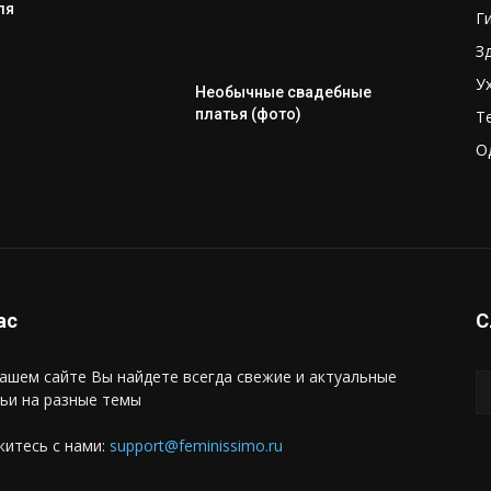
ля
Г
З
У
Необычные свадебные
платья (фото)
Т
О
ас
С
ашем сайте Вы найдете всегда свежие и актуальные
ьи на разные темы
итесь с нами:
support@feminissimo.ru