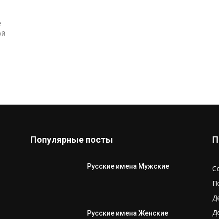
е
ой
Популярные посты
П
Русские имена Мужские
С
П
Д
Д
Русские имена Женские