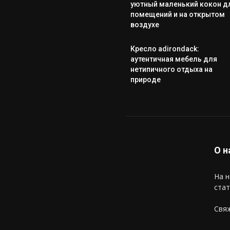
уютный маленький кокон д
помещений и на открытом
воздухе
Кресло adirondack:
аутентичная мебель для
нетипичного отдыха на
природе
О н
На н
стат
Свяж