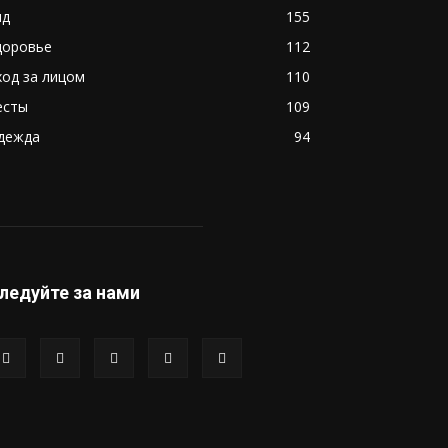
ид
155
доровье
112
ход за лицом
110
есты
109
дежда
94
ледуйте за нами