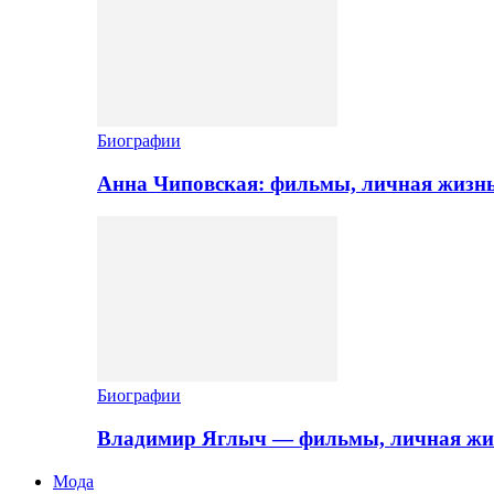
Биографии
Анна Чиповская: фильмы, личная жизн
Биографии
Владимир Яглыч — фильмы, личная жи
Мода