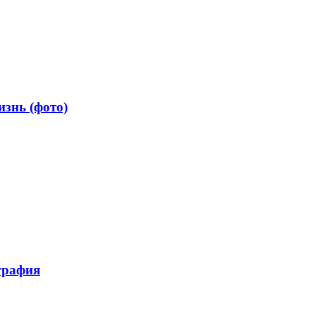
знь (фото)
графия