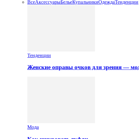
Все
Аксессуары
Белье
Купальники
Одежда
Тенденции
Тенденции
Женские оправы очков для зрения — мо
Мода