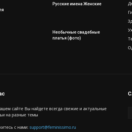
Д
Русские имена Женские
ля
Г
З
У
Необычные свадебные
платья (фото)
Т
О
ас
С
ашем сайте Вы найдете всегда свежие и актуальные
ьи на разные темы
итесь с нами:
support@feminissimo.ru