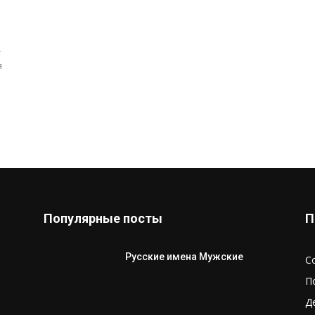
-
я
Популярные посты
П
Русские имена Мужские
С
П
Д