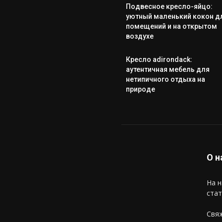
Подвесное кресло-яйцо:
уютный маленький кокон д
помещений и на открытом
воздухе
Кресло adirondack:
аутентичная мебель для
нетипичного отдыха на
природе
О н
На н
стат
Свяж