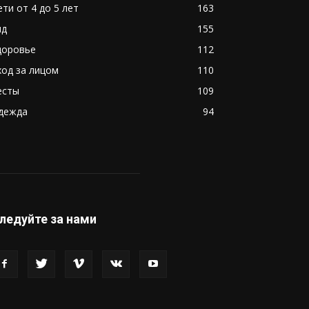
ети от 4 до 5 лет
163
ид
155
доровье
112
ход за лицом
110
есты
109
дежда
94
ледуйте за нами