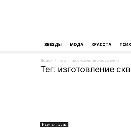
Женский
журнал
о
моде,
красоте,
замужестве
ЗВЕЗДЫ
МОДА
КРАСОТА
ПСИ
и
детях
Домой
Теги
изготовление скворечника
Тег: изготовление ск
Идеи для дома