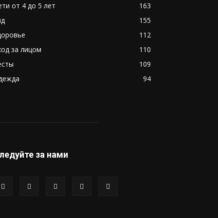
ети от 4 до 5 лет
163
ид
155
доровье
112
ход за лицом
110
есты
109
дежда
94
ледуйте за нами