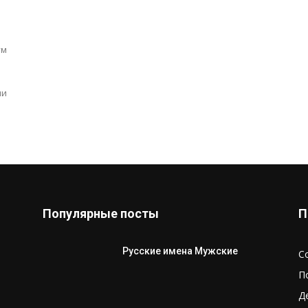
ум
ми
Популярные посты
П
Русские имена Мужские
С
П
Д