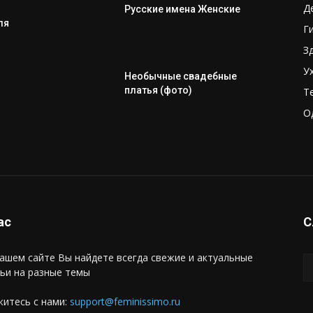
Д
Русские имена Женские
ля
Г
З
У
Необычные свадебные
платья (фото)
Т
О
ас
С
ашем сайте Вы найдете всегда свежие и актуальные
ьи на разные темы
итесь с нами:
support@feminissimo.ru