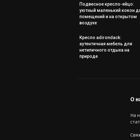
Подвесное кресло-яйцо:
уютный маленький кокон д
помещений и на открытом
воздухе
Кресло adirondack:
аутентичная мебель для
нетипичного отдыха на
природе
О н
На н
стат
Свяж