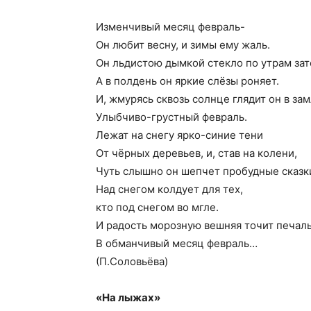
Изменчивый месяц февраль-
Он любит весну, и зимы ему жаль.
Он льдистою дымкой стекло по утрам зат
А в полдень он яркие слёзы роняет.
И, жмурясь сквозь солнце глядит он в за
Улыбчиво-грустный февраль.
Лежат на снегу ярко-синие тени
От чёрных деревьев, и, став на колени,
Чуть слышно он шепчет пробудные сказк
Над снегом колдует для тех,
кто под снегом во мгле.
И радость морозную вешняя точит печал
В обманчивый месяц февраль…
(П.Соловьёва)
«На лыжах»