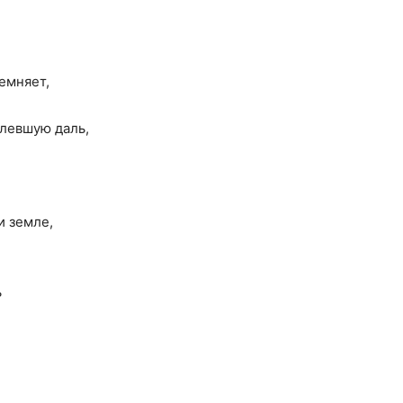
емняет,
млевшую даль,
и земле,
ь