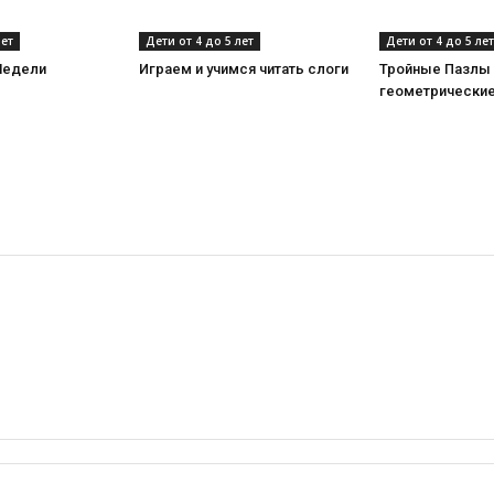
лет
Дети от 4 до 5 лет
Дети от 4 до 5 лет
Недели
Играем и учимся читать слоги
Тройные Пазлы
геометрически