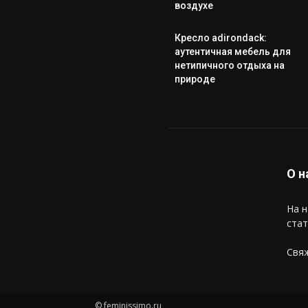
воздухе
Кресло adirondack:
аутентичная мебель для
нетипичного отдыха на
природе
О н
На н
стат
Свяж
© feminissimo.ru