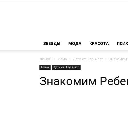
Женский
журнал
о
моде,
красоте,
замужестве
ЗВЕЗДЫ
МОДА
КРАСОТА
ПСИ
и
детях
Домой
Мама
Дети от 3 до 4 лет
Знакомим 
Мама
Дети от 3 до 4 лет
Знакомим Ребе
Поделиться