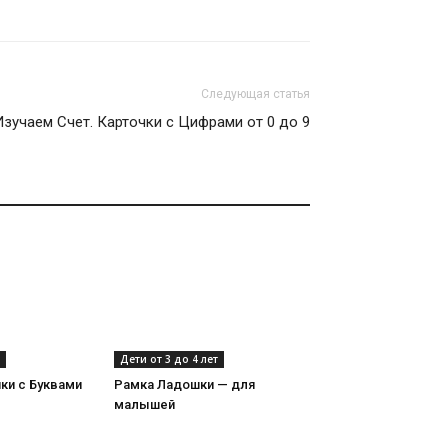
Следующая статья
Изучаем Счет. Карточки с Цифрами от 0 до 9
Дети от 3 до 4 лет
ки с Буквами
Рамка Ладошки — для
малышей