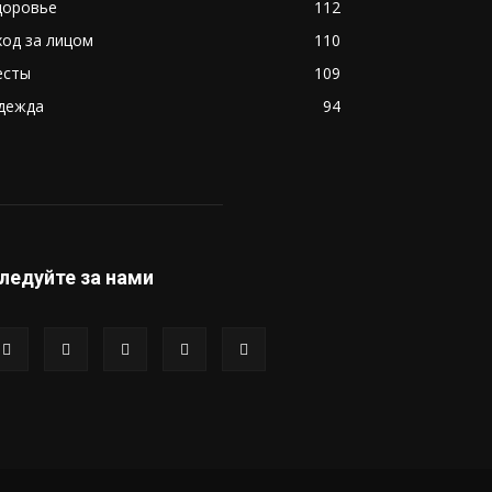
доровье
112
ход за лицом
110
есты
109
дежда
94
ледуйте за нами