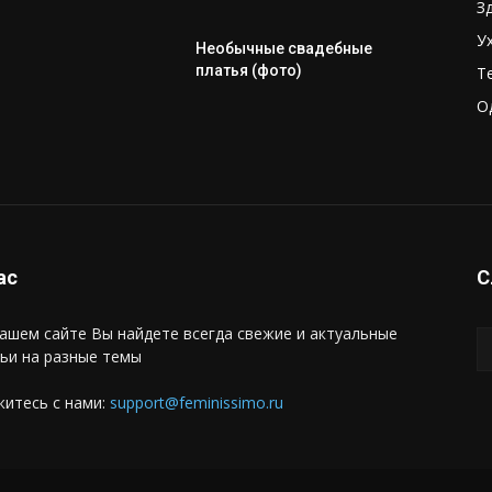
З
У
Необычные свадебные
платья (фото)
Т
О
ас
С
ашем сайте Вы найдете всегда свежие и актуальные
ьи на разные темы
итесь с нами:
support@feminissimo.ru