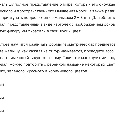
алышу полное представление о мире, который его окружает
ского и пространственного мышления крохи, а также разви
приступать по достижению малышом 2 – 3 лет. Для облегче
ал, представленный в виде карточек с изображением основ
ю фигуру мы окрасили в свой яркий цвет.
трее научится различать формы геометрических предметов,
те малышу, как каждая из фигур называется, проводите ассо
мнате, имеющий такую же форму. Такие же манипуляции про
риал, можно повторить с ребенком название некоторых цвет
го, зеленого, красного и коричневого цветов.